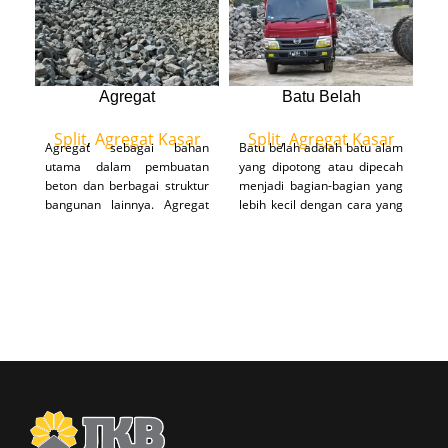
Agregat
Batu Belah
Split
,
Agregat Kasar
Split
,
Agregat Kasar
Agregat sebagai bahan
Batu belah adalah batu alam
Ba
utama dalam pembuatan
yang dipotong atau dipecah
y
beton dan berbagai struktur
menjadi bagian-bagian yang
ba
bangunan lainnya. Agregat
lebih kecil dengan cara yang
in
kami dihasilkan dari bahan
tidak teratur atau kasar.
b
berkualitas tinggi dan melalui
potongan ini kemudian
pe
proses pengolahan yang
digunakan dalam berbagai
cermat untuk memastikan
proyek konstruksi untuk
kekuatan maksimal.
pembuatan dinding, pagar,
atau elemen-elemen
struktural lainnya.
UKURAN
UKURAN
1 x 1 cm (
1 x 2 cm
7 - 12
(12 - 20
mm)
mm)
Batu belah ukuran besar