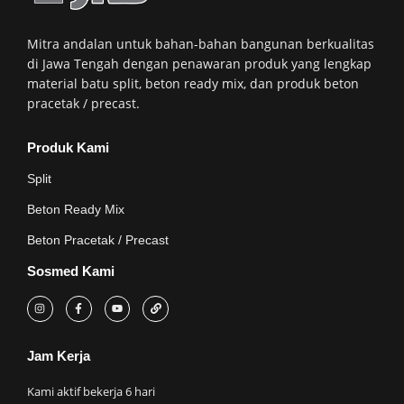
2 x 3 cm
3 x 5 cm
(20 - 30
(30 - 50
Mitra andalan untuk bahan-bahan bangunan berkualitas
mm)
mm)
di Jawa Tengah dengan penawaran produk yang lengkap
material batu split, beton ready mix, dan produk beton
pracetak / precast.
Produk Kami
Split
Beton Ready Mix
Beton Pracetak / Precast
Sosmed Kami
Jam Kerja
Kami aktif bekerja 6 hari